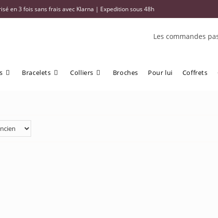
sé en 3 fois sans frais avec Klarna | Expedition sous 48h
Les commandes pass
s
Bracelets
Colliers
Broches
Pour lui
Coffrets