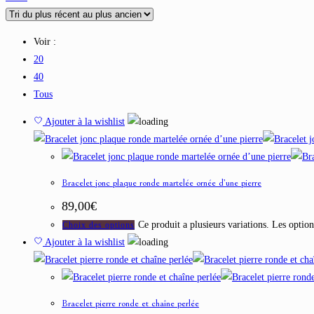
Voir :
20
40
Tous
Ajouter à la wishlist
Bracelet jonc plaque ronde martelée ornée d’une pierre
89,00
€
Ce produit a plusieurs variations. Les option
Choix des options
Ajouter à la wishlist
Bracelet pierre ronde et chaîne perlée