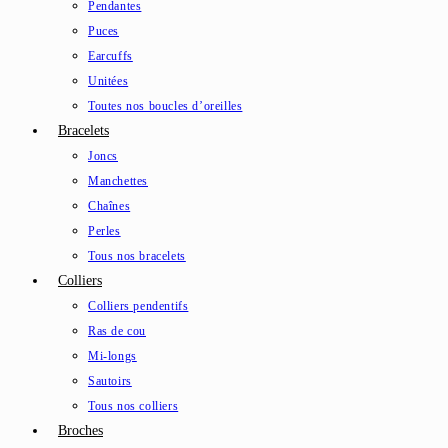
Pendantes
Puces
Earcuffs
Unitées
Toutes nos boucles d’oreilles
Bracelets
Joncs
Manchettes
Chaînes
Perles
Tous nos bracelets
Colliers
Colliers pendentifs
Ras de cou
Mi-longs
Sautoirs
Tous nos colliers
Broches