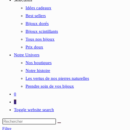
Sélections
Idées cadeaux
Best sellers
Bijoux dorés
Bijoux scintillants
Tous nos bijoux
Prix doux
Notre Univers
Nos boutiques
Notre histoire
Les vertus de nos pierres naturelles
Prendre soin de vos bijoux
0
0
Toggle website search
Filtre