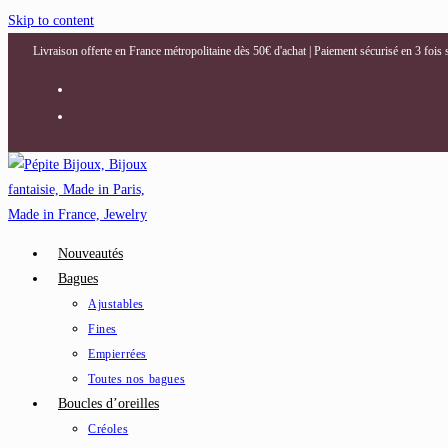
Skip to content
Livraison offerte en France métropolitaine dès 50€ d'achat | Paiement sécurisé en 3 fois
Nouveautés
Bagues
Ajustables
Fines
Empierrées
Toutes nos bagues
Boucles d’oreilles
Créoles