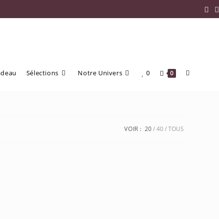
adeau
Sélections
Notre Univers
0
0
VOIR :
20
40
TOUS