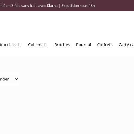
sé en 3 fois sans frais avec Klarna | Expedition sous 48h
Bracelets
Colliers
Broches
Pour lui
Coffrets
Carte c