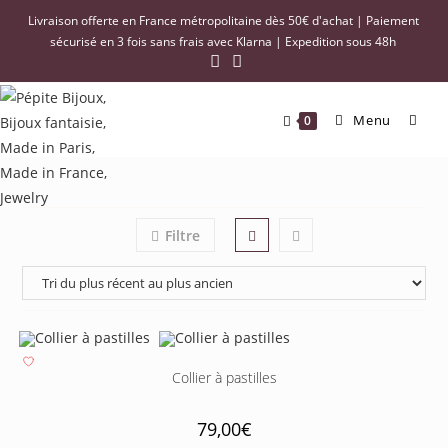
Livraison offerte en France métropolitaine dès 50€ d'achat | Paiement
sécurisé en 3 fois sans frais avec Klarna | Expedition sous 48h
Menu
0
Filtre
Collier à pastilles
79,00
€