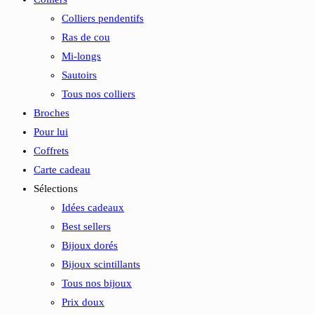
Colliers pendentifs
Ras de cou
Mi-longs
Sautoirs
Tous nos colliers
Broches
Pour lui
Coffrets
Carte cadeau
Sélections
Idées cadeaux
Best sellers
Bijoux dorés
Bijoux scintillants
Tous nos bijoux
Prix doux