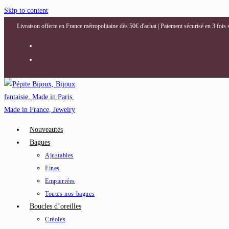
Skip to content
Livraison offerte en France métropolitaine dès 50€ d'achat | Paiement sécurisé en 3 fois
Nouveautés
Bagues
Ajustables
Fines
Empierrées
Toutes nos bagues
Boucles d’oreilles
Créoles