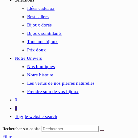
Sélections
Idées cadeaux
Best sellers
Bijoux dorés
Bijoux scintillants
Tous nos bijoux
Prix doux
Notre Univers
Nos boutiques
Notre histoire
Les vertus de nos pierres naturelles
Prendre soin de vos bijoux
0
0
Toggle website search
Rechercher sur ce site
Filtre