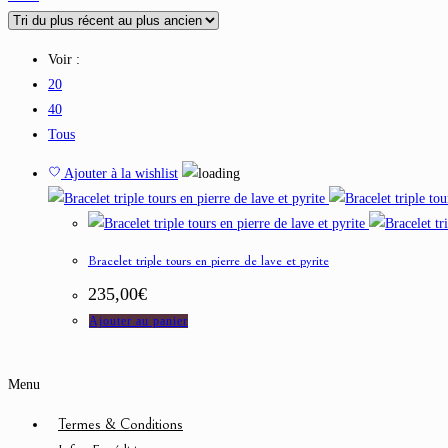
Voir :
20
40
Tous
Ajouter à la wishlist
Bracelet triple tours en pierre de lave et pyrite
235,00
€
Ajouter au panier
Menu
Termes & Conditions