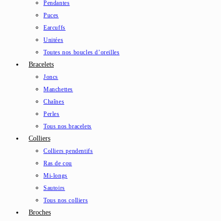
Pendantes
Puces
Earcuffs
Unitées
Toutes nos boucles d’oreilles
Bracelets
Joncs
Manchettes
Chaînes
Perles
Tous nos bracelets
Colliers
Colliers pendentifs
Ras de cou
Mi-longs
Sautoirs
Tous nos colliers
Broches