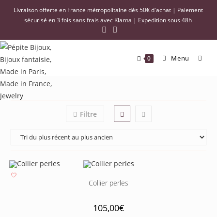
Livraison offerte en France métropolitaine dès 50€ d'achat | Paiement
sécurisé en 3 fois sans frais avec Klarna | Expedition sous 48h
Menu
0
Filtre
Collier perles
105,00
€