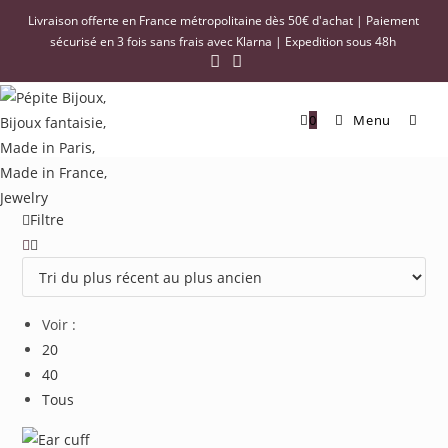
Livraison offerte en France métropolitaine dès 50€ d'achat | Paiement
sécurisé en 3 fois sans frais avec Klarna | Expedition sous 48h
0
Menu
Filtre
Voir :
20
40
Tous