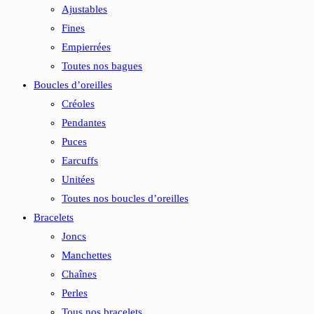
Ajustables
Fines
Empierrées
Toutes nos bagues
Boucles d’oreilles
Créoles
Pendantes
Puces
Earcuffs
Unitées
Toutes nos boucles d’oreilles
Bracelets
Joncs
Manchettes
Chaînes
Perles
Tous nos bracelets