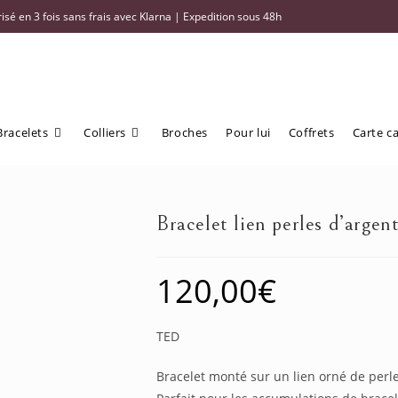
sé en 3 fois sans frais avec Klarna | Expedition sous 48h
Bracelets
Colliers
Broches
Pour lui
Coffrets
Carte c
Bracelet lien perles d’argen
120,00
€
TED
Bracelet monté sur un lien orné de perl