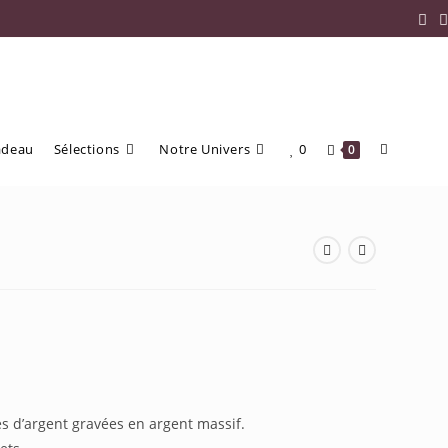
adeau
Sélections
Notre Univers
0
0
t
es d’argent gravées en argent massif.