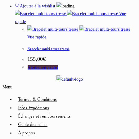
Ajouter à la wishlist
Vue
rapide
Vue rapide
Bracelet multi-tours tressé
155,00
€
Ajouter au panier
Menu
Termes & Conditions
Infos Expéditions
Échanges et remboursements
Guide des tailles
À propos