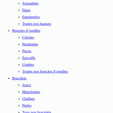
Ajustables
Fines
Empierrées
Toutes nos bagues
Boucles d’oreilles
Créoles
Pendantes
Puces
Earcuffs
Unitées
Toutes nos boucles d’oreilles
Bracelets
Joncs
Manchettes
Chaînes
Perles
Tous nos bracelets