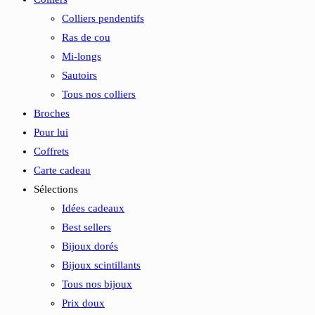
Colliers pendentifs
Ras de cou
Mi-longs
Sautoirs
Tous nos colliers
Broches
Pour lui
Coffrets
Carte cadeau
Sélections
Idées cadeaux
Best sellers
Bijoux dorés
Bijoux scintillants
Tous nos bijoux
Prix doux