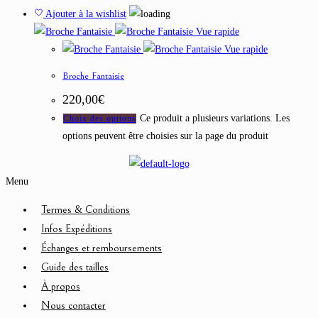
Ajouter à la wishlist
Vue rapide
Vue rapide
Broche Fantaisie
220,00
€
Ce produit a plusieurs variations. Les
Choix des options
options peuvent être choisies sur la page du produit
Menu
Termes & Conditions
Infos Expéditions
Échanges et remboursements
Guide des tailles
À propos
Nous contacter