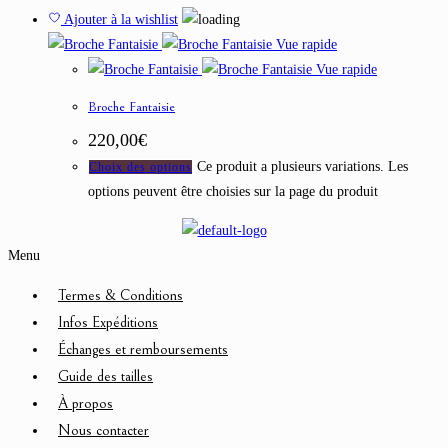
Ajouter à la wishlist
Vue rapide
Vue rapide
Broche Fantaisie
220,00
€
Ce produit a plusieurs variations. Les
Choix des options
options peuvent être choisies sur la page du produit
Menu
Termes & Conditions
Infos Expéditions
Échanges et remboursements
Guide des tailles
À propos
Nous contacter